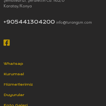
Şemsitebrizi, Şerafettin Cd. no2/D
Karatay/Konya
+905441304200
info@turangsm.com
Whatsap
Kurumsal
Hizmetlerimiz
Duyurular
Foto Galeri